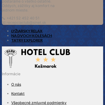
postaráme o všetko ostatné.
Oddych, zážitky aj komfort na
jednom mieste.
📞 +421 52 452 40 51
📧 recepciaclub@sinet.sk
LYŽIARSKY RELAX
NA DVOCH KOLESÁCH
TATRY EXPLORER
Informácie
O nás
Kontakt
Všeobecné zmluvné podmienky