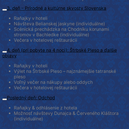
3. deň – Prírodné a kultúrne skvosty Slovenska
Raňajky v hoteli
Návšteva Belianskej jaskyne (individuálne)
Scénická prechádzka na Chodníku korunami
stromov v Bachledke (individuálne)
Večera v hotelovej reštaurácii
4. deň (pri pobyte na 4 noci): Štrbské Pleso a ďalšie
objavy
Raňajky v hoteli
Výlet na Štrbské Pleso – najznámejšie tatranské
pleso
Voľný večer na nákupy alebo oddych
Večera v hotelovej reštaurácii
Posledný deň: Odchod
Raňajky & odhlásenie z hotela
Možnosť návštevy Dunajca & Červeného Kláštora
(individuálne)