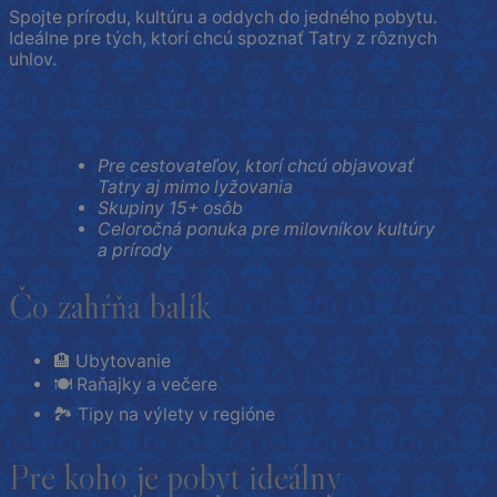
Spojte prírodu, kultúru a oddych do jedného pobytu.
Ideálne pre tých, ktorí chcú spoznať Tatry z rôznych
uhlov.
Pre cestovateľov, ktorí chcú objavovať
Tatry aj mimo lyžovania
Skupiny 15+ osôb
Celoročná ponuka pre milovníkov kultúry
a prírody
Čo zahŕňa balík
🏨 Ubytovanie
🍽 Raňajky a večere
🏞 Tipy na výlety v regióne
Pre koho je pobyt ideálny