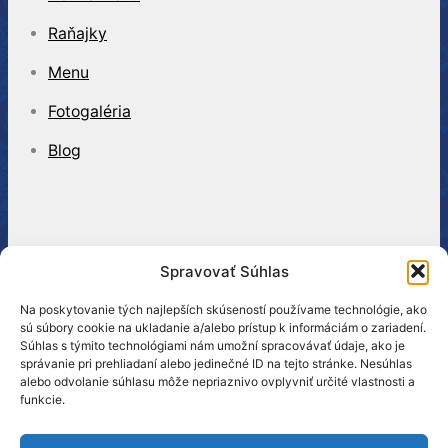
Raňajky
Menu
Fotogaléria
Blog
Spravovať Súhlas
Na poskytovanie tých najlepších skúseností používame technológie, ako
sú súbory cookie na ukladanie a/alebo prístup k informáciám o zariadení.
Súhlas s týmito technológiami nám umožní spracovávať údaje, ako je
Hotel CLUB***
správanie pri prehliadaní alebo jedinečné ID na tejto stránke. Nesúhlas
alebo odvolanie súhlasu môže nepriaznivo ovplyvniť určité vlastnosti a
Dr. Alexandra 24
funkcie.
060 01 Kežmarok
tel.:
+421 52 452 40 51